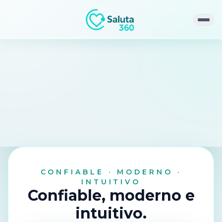
Abri
CONFIABLE · MODERNO ·
INTUITIVO
SALUTA360
Confiable, moderno e
Conectamos la salud.
intuitivo.