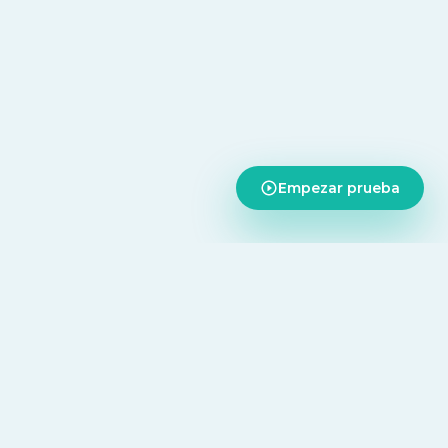
Empezar prueba
CONTACTO
Andres Gottlieb Guzman
aforma,
+591 71440096
taciones de
andresgottlieb@saluta360.com