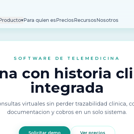
Producto
▾
Para quien es
Precios
Recursos
Nosotros
SOFTWARE DE TELEMEDICINA
a con historia cli
integrada
nsultas virtuales sin perder trazabilidad clinica, 
documentacion y cobros en un solo sistema.
Solicitar demo
Ver precios