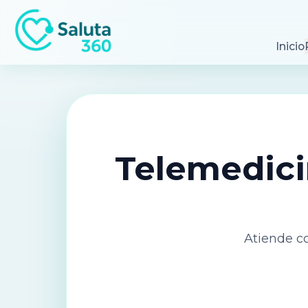
Inicio
Telemedicin
Atiende co