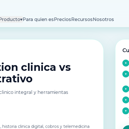
Producto
▾
Para quien es
Precios
Recursos
Nosotros
Cu
ion clinica vs
+
+
rativo
+
clinico integral y herramientas
+
+
historia clinica digital, cobros y telemedicina