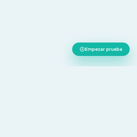
Empezar prueba
CONTACTO
Andres Gottlieb Guzman
aforma,
+591 71440096
taciones de
andresgottlieb@saluta360.com
 los datos